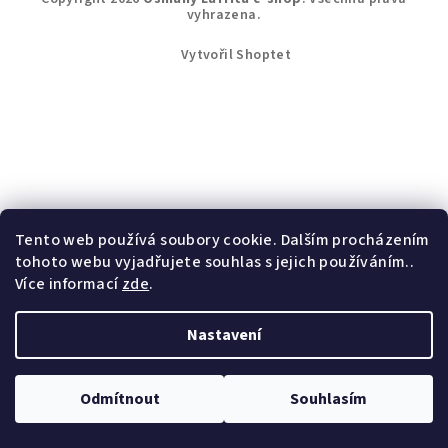
á
vyhrazena.
p
Vytvořil Shoptet
a
t
í
Tento web používá soubory cookie. Dalším procházením
tohoto webu vyjadřujete souhlas s jejich používáním..
Více informací
zde
.
Nastavení
Odmítnout
Souhlasím