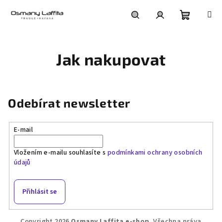
Přejít
na
obsah
Nákupní
Hledat
Přihlášení
Jak nakupovat
košík
Odebírat newsletter
E-mail
Vložením e-mailu souhlasíte s
podmínkami ochrany osobních
údajů
Přihlásit se
Z
Copyright 2026
Osmany Laffita e-shop
. Všechna práva