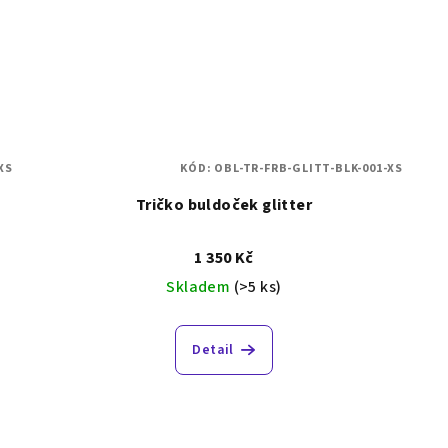
XS
KÓD:
OBL-TR-FRB-GLITT-BLK-001-XS
Tričko buldoček glitter
1 350 Kč
Skladem
(>5 ks)
Detail