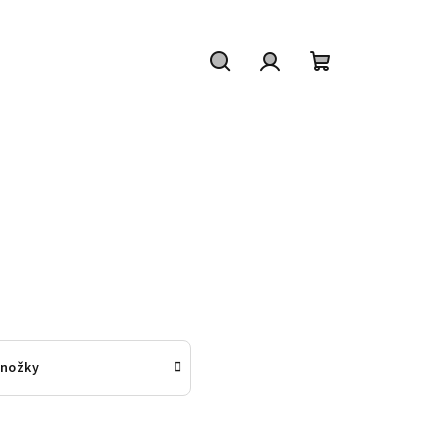
Hledat
Přihlášení
Nákupní
košík
nožky