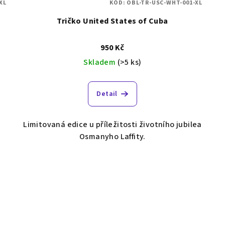
XL
KÓD:
OBL-TR-USC-WHT-001-XL
Tričko United States of Cuba
950 Kč
Skladem
(>5 ks)
Detail
Limitovaná edice u příležitosti životního jubilea
Osmanyho Laffity.