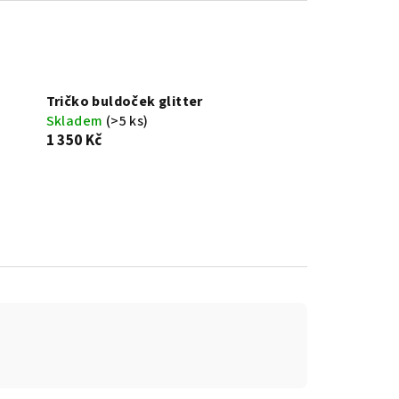
Tričko buldoček glitter
Skladem
(>5 ks)
1 350 Kč