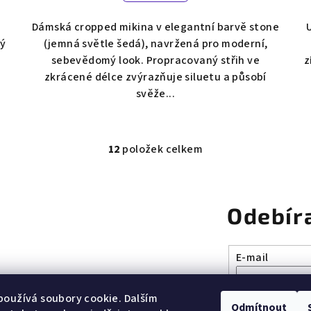
Dámská cropped mikina v elegantní barvě stone
ký
(jemná světle šedá), navržená pro moderní,
sebevědomý look. Propracovaný střih ve
z
zkrácené délce zvýrazňuje siluetu a působí
svěže...
12
položek celkem
O
v
l
Odebír
á
d
a
E-mail
c
í
Vložením e-mai
oužívá soubory cookie. Dalším
Odmítnout