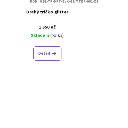
KÓD:
OBL-TR-DRT-BLK-GLITTER-001-XS
Drahý tričko glitter
1 350 Kč
Skladem
(>5 ks)
Detail