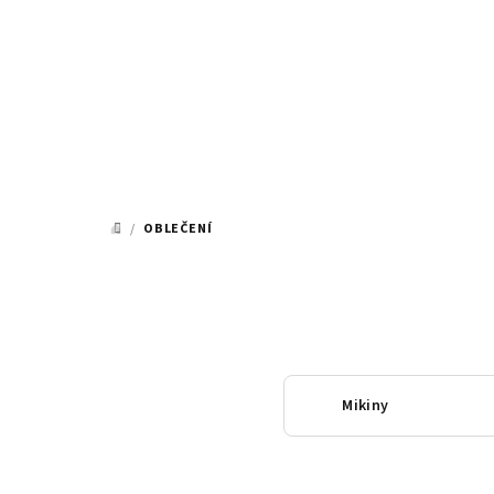
Přejít
na
obsah
/
OBLEČENÍ
DOMŮ
Mikiny