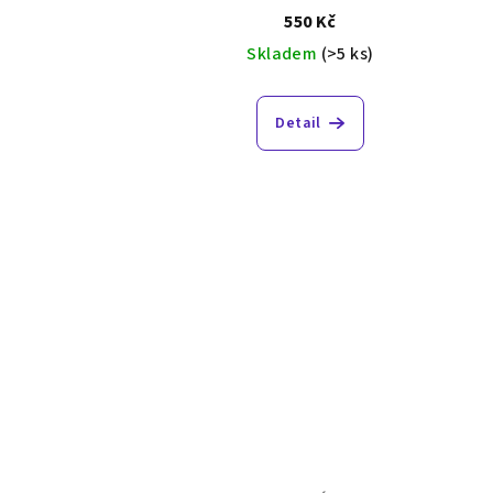
550 Kč
k
Skladem
(>5 ks)
t
ů
Detail