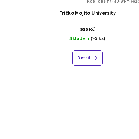
KÓD:
OBL-TR-MU-WHT-001-
Tričko Mojito University
950 Kč
Skladem
(>5 ks)
Detail