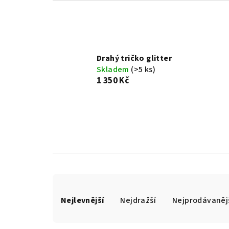
Drahý tričko glitter
Skladem
(>5 ks)
1 350 Kč
Ř
Nejlevnější
Nejdražší
Nejprodávaněj
a
z