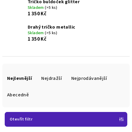
Tričko buldoček glitter
Skladem
(>5 ks)
1 350 Kč
Drahý tričko metallic
Skladem
(>5 ks)
1 350 Kč
Ř
a
Nejlevnější
Nejdražší
Nejprodávanější
z
e
Abecedně
n
í
p
Otevřít filtr
r