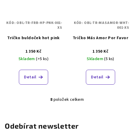
KÓD:
OBL-TR-FRB-HP-PNK-001-
KÓD:
OBL-TR-MASAMOR-WHT-
XS
001-XS
Tričko buldoček hot pink
Tričko Más Amor Por Favor
1 350 Kč
1 350 Kč
Skladem
(>5 ks)
Skladem
(5 ks)
Detail
Detail
8
položek celkem
O
v
l
á
Odebírat newsletter
d