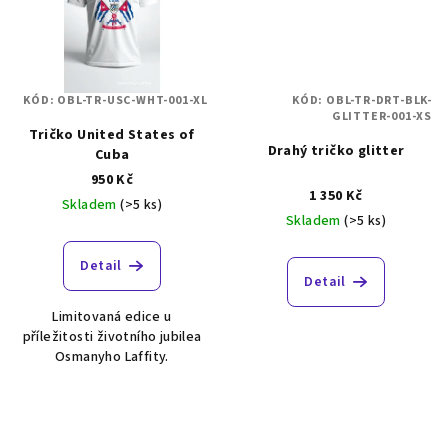
KÓD:
OBL-TR-USC-WHT-001-XL
KÓD:
OBL-TR-DRT-BLK-
GLITTER-001-XS
Tričko United States of
Drahý tričko glitter
Cuba
950 Kč
1 350 Kč
Skladem
(>5 ks)
Skladem
(>5 ks)
Detail
Detail
Limitovaná edice u
příležitosti životního jubilea
Osmanyho Laffity.