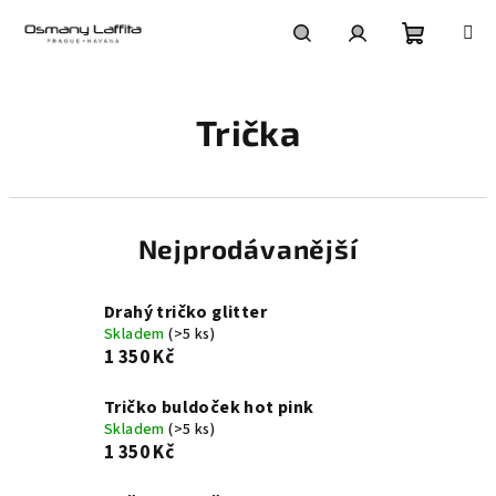
Přejít
na
obsah
Nákupní
Hledat
Přihlášení
Trička
košík
Nejprodávanější
Drahý tričko glitter
Skladem
(>5 ks)
1 350 Kč
Tričko buldoček hot pink
Skladem
(>5 ks)
1 350 Kč