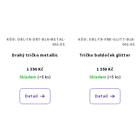
KÓD:
OBL-TR-DRT-BLK-METAL-
KÓD:
OBL-TR-FRB-GLITT-BLK-
001-XS
001-XS
Drahý tričko metallic
Tričko buldoček glitter
1 350 Kč
1 350 Kč
Skladem
(>5 ks)
Skladem
(>5 ks)
Detail
Detail