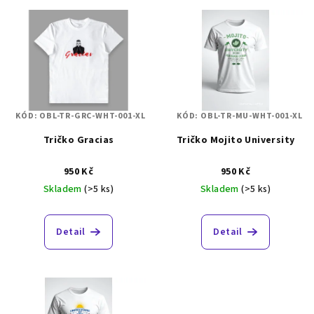
V
o
ý
d
p
u
i
k
s
t
p
ů
KÓD:
OBL-TR-GRC-WHT-001-XL
KÓD:
OBL-TR-MU-WHT-001-XL
r
Tričko Gracias
Tričko Mojito University
o
d
950 Kč
950 Kč
u
Skladem
(>5 ks)
Skladem
(>5 ks)
k
t
Detail
Detail
ů