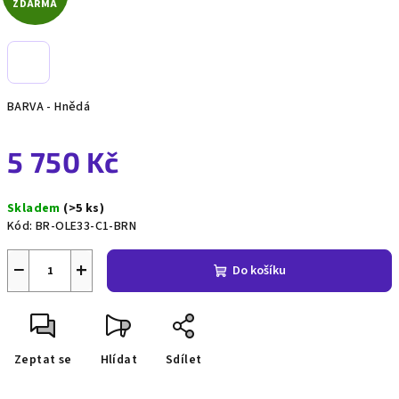
ZDARMA
D
A
R
BARVA - Hnědá
M
5 750 Kč
A
Měrná
Skladem
(>5 ks)
cena:
Kód:
BR-OLE33-C1-BRN
−
+
Do košíku
Zeptat se
Hlídat
Sdílet