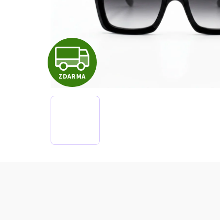
Z
ZDARMA
D
A
R
M