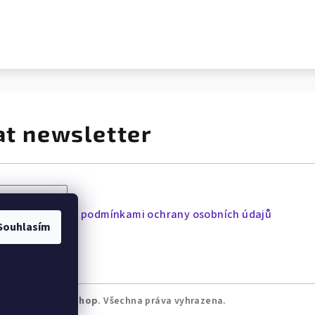
at newsletter
lu souhlasíte s
podmínkami ochrany osobních údajů
Souhlasím
many Laffita e-shop
. Všechna práva vyhrazena.