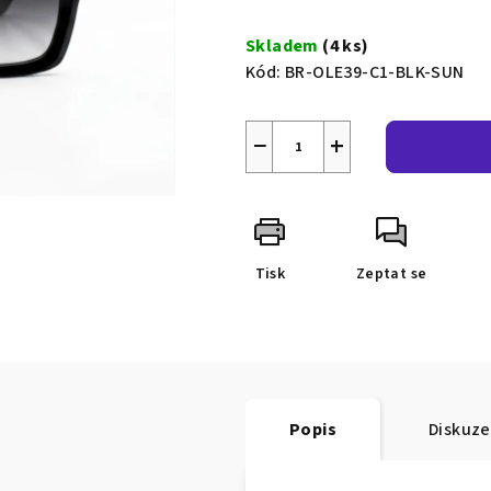
Měrná
cena:
Skladem
(4 ks)
Kód:
BR-OLE39-C1-BLK-SUN
−
+
Tisk
Zeptat se
Popis
Diskuze