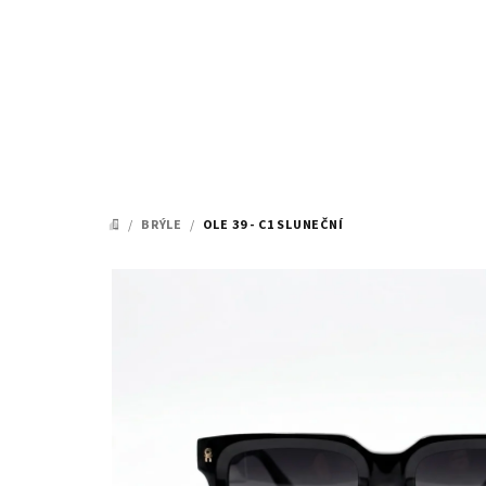
Přejít
na
obsah
/
BRÝLE
/
OLE 39 - C1 SLUNEČNÍ
DOMŮ