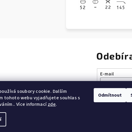
Odebír
E-mail
Vložením e-mai
oužívá soubory cookie. Dalším
Odmítnout
m tohoto webu vyjadřujete souhlas s
íváním.. Více informací
zde
.
Přihlásit se
í
Copyright 2026
Os