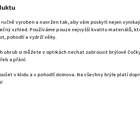
duktu
ě ručně vyroben a navržen tak, aby vám poskytl nejen vynikaj
nečný vzhled.
Používáme pouze nejvyšší kvalitu materiálů, kt
t, pohodlí a vydrží věky.
h obrub si můžete v optikách nechat zabrousit brýlové čočky
řeb a přání.
oušet v klidu a v pohodlí domova. Na všechny brýle platí dop
A!