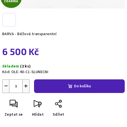
ZDARMA
D
A
R
BARVA - Béžová transparentní
M
6 500 Kč
A
Měrná
Skladem
(2 ks)
cena:
Kód:
OLE-40-C1-SLUNECNI
−
+
Do košíku
Zeptat se
Hlídat
Sdílet