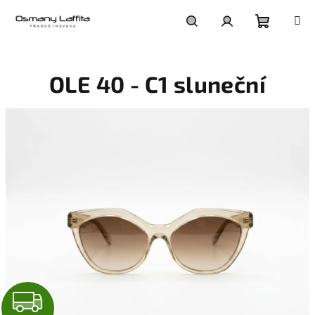
Přejít
na
obsah
Nákupní
Hledat
Přihlášení
OLE 40 - C1 sluneční
košík
Z