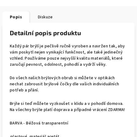
Popis
Diskuze
Detailní popis produktu
Každý pár brýlí je pečlivě ručně vyroben a navržen tak, aby
vám poskytl nejen vynikající funkčnost, ale také jedinečný
vzhled.
Používáme pouze nejvyšší kvalitu materiálů, které
zaručují pevnost, odolnost, pohodlí a vydrží věky.
Do všech našich brýlových obrub si můžete v optikách
nechat zabrousit brýlové čočky dle vašich individuálních
potřeb a přání.
Brýle si teď můžete vyzkoušet v klidu a v pohodlí domova.
Na všechny brýle platí doprava a případné vrácení ZDARMA!
BARVA - Béžová transparentní
plastové, materiál acetát