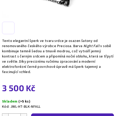
Tento elegantní šperk ve tvaru srdce je osazen šatony od
renomovaného českého výrobce Preciosa. Barva
Night Fall
v sobě
kombinuje temně šedou a tmavě modrou, což vytváří jemný
kontrast s černým srdcem a připomíná noční oblohu, která se třpytí
ve světle. Díky preciznímu ručnímu zpracování a moderní
elektroforézní černé povrchové úpravě má šperk tajemný a
fascinující vzhled.
3 500 Kč
Měrná
Skladem
(>5 ks)
cena:
Kód:
JWL-HT-BLK-NFALL