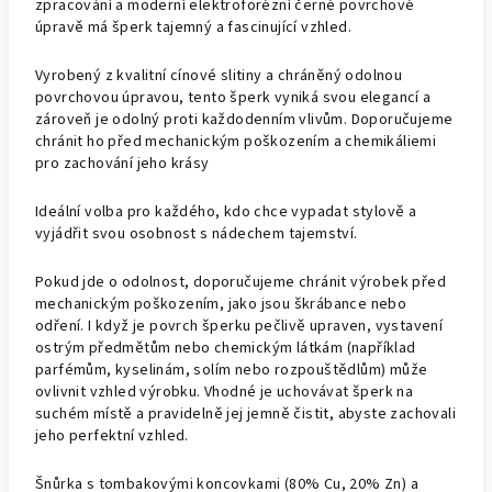
zpracování a moderní elektroforézní černé povrchové
úpravě má šperk tajemný a fascinující vzhled.
Vyrobený z kvalitní cínové slitiny a chráněný odolnou
povrchovou úpravou, tento šperk vyniká svou elegancí a
zároveň je odolný proti každodenním vlivům. Doporučujeme
chránit ho před mechanickým poškozením a chemikáliemi
pro zachování jeho krásy
Ideální volba pro každého, kdo chce vypadat stylově a
vyjádřit svou osobnost s nádechem tajemství.
Pokud jde o odolnost, doporučujeme chránit výrobek před
mechanickým poškozením, jako jsou škrábance nebo
odření. I když je povrch šperku pečlivě upraven, vystavení
ostrým předmětům nebo chemickým látkám (například
parfémům, kyselinám, solím nebo rozpouštědlům) může
ovlivnit vzhled výrobku. Vhodné je uchovávat šperk na
suchém místě a pravidelně jej jemně čistit, abyste zachovali
jeho perfektní vzhled.
Šnůrka s tombakovými koncovkami (80% Cu, 20% Zn) a