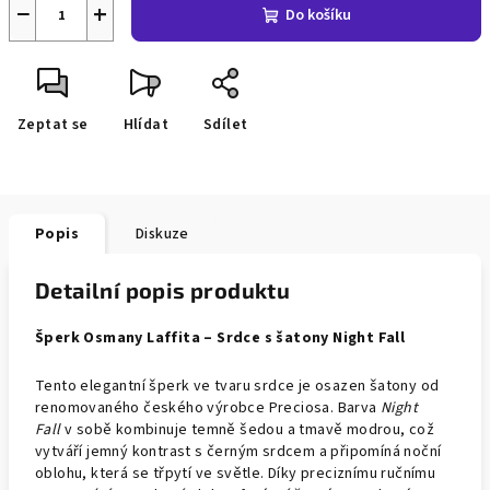
−
+
Do košíku
Zeptat se
Hlídat
Sdílet
Popis
Diskuze
Detailní popis produktu
Šperk Osmany Laffita – Srdce s šaton
y Night Fall
Tento elegantní šperk ve tvaru srdce je osazen šatony od
renomovaného českého výrobce Preciosa. Barva
Night
Fall
v sobě kombinuje temně šedou a tmavě modrou, což
vytváří jemný kontrast s černým srdcem a připomíná noční
oblohu, která se třpytí ve světle. Díky preciznímu ručnímu