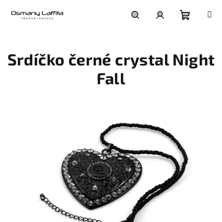
Přejít
na
obsah
Nákupní
Hledat
Přihlášení
Srdíčko černé crystal Night
košík
Fall